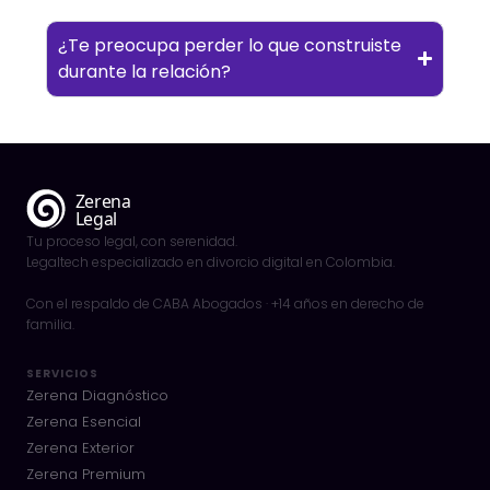
¿Te preocupa perder lo que construiste
durante la relación?
Tu proceso legal, con serenidad.
Legaltech especializado en divorcio digital en Colombia.
Con el respaldo de CABA Abogados · +14 años en derecho de
familia.
SERVICIOS
Zerena Diagnóstico
Zerena Esencial
Zerena Exterior
Zerena Premium