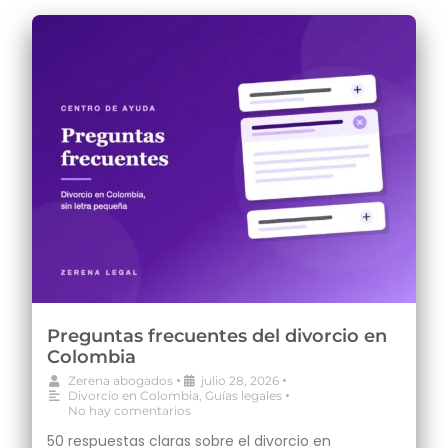
Preguntas frecuentes del divorcio en
Colombia
•
•
Zerena abogados
julio 28, 2026
•
Divorcio en Colombia
,
Guías legales
No hay comentarios
50 respuestas claras sobre el divorcio en