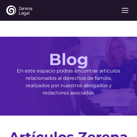
Blog
En este espacio podrás encontrar artículos
relacionados al derechos de familia,
realizados por nuestros abogados y
redactores asociados.