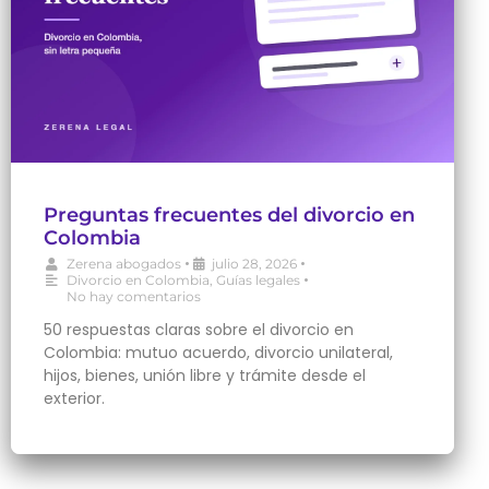
Preguntas frecuentes del divorcio en
Colombia
•
•
Zerena abogados
julio 28, 2026
•
Divorcio en Colombia
,
Guías legales
No hay comentarios
50 respuestas claras sobre el divorcio en
Colombia: mutuo acuerdo, divorcio unilateral,
hijos, bienes, unión libre y trámite desde el
exterior.