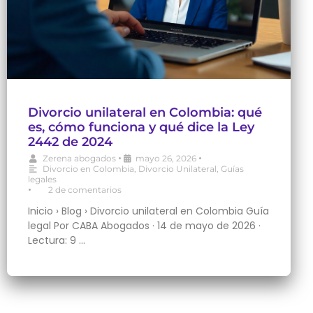
Divorcio unilateral en Colombia: qué
es, cómo funciona y qué dice la Ley
2442 de 2024
•
•
Zerena abogados
mayo 26, 2026
Divorcio en Colombia
,
Divorcio Unilateral
,
Guías
legales
•
2 de comentarios
Inicio › Blog › Divorcio unilateral en Colombia Guía
legal Por CABA Abogados · 14 de mayo de 2026 ·
Lectura: 9 …