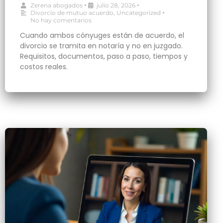
•
•
Zerena abogados
julio 28, 2026
•
Divorcio de mutuo acuerdo
,
Uncategorized
No hay comentarios
Cuando ambos cónyuges están de acuerdo, el
divorcio se tramita en notaría y no en juzgado.
Requisitos, documentos, paso a paso, tiempos y
costos reales.