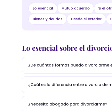
Lo esencial
Mutuo acuerdo
Si el ot
Bienes y deudas
Desde el exterior
U
Lo esencial sobre el divorc
¿De cuántas formas puedo divorciarme 
Hay dos rutas. Si ambos cónyuges están de a
mediante escritura pública. Si uno de los dos 
¿Cuál es la diferencia entre divorcio de 
un juez de familia. La ruta que le correspon
complejidad del caso.
En el de mutuo acuerdo ambos consienten y 
costos previsibles. En el unilateral lo solici
¿Necesito abogado para divorciarme?
familia, con tiempos variables. Puede leer l