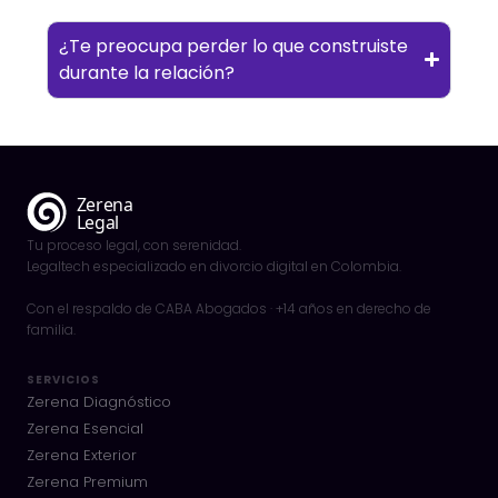
¿Te preocupa perder lo que construiste
durante la relación?
Tu proceso legal, con serenidad.
Legaltech especializado en divorcio digital en Colombia.
Con el respaldo de CABA Abogados · +14 años en derecho de
familia.
SERVICIOS
Zerena Diagnóstico
Zerena Esencial
Zerena Exterior
Zerena Premium