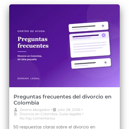
Preguntas frecuentes del divorcio en
Colombia
•
•
Zerena abogados
julio 28, 2026
•
Divorcio en Colombia
,
Guías legales
No hay comentarios
50 respuestas claras sobre el divorcio en