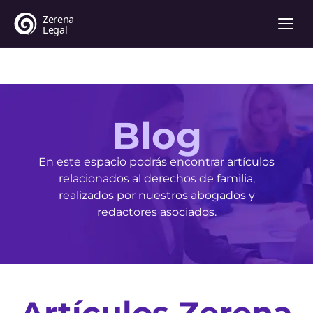
Blog
En este espacio podrás encontrar artículos
relacionados al derechos de familia,
realizados por nuestros abogados y
redactores asociados.