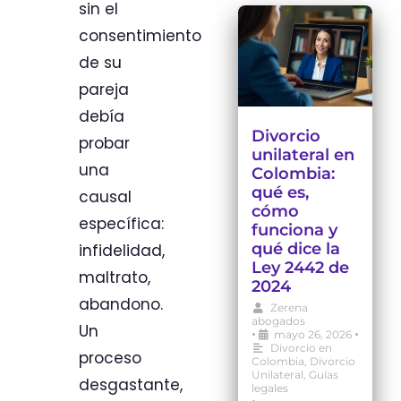
sin el
consentimiento
de su
pareja
debía
Divorcio
probar
unilateral en
una
Colombia:
qué es,
causal
cómo
específica:
funciona y
qué dice la
infidelidad,
Ley 2442 de
maltrato,
2024
abandono.
Zerena
abogados
Un
•
•
mayo 26, 2026
Divorcio en
proceso
Colombia
,
Divorcio
Unilateral
,
Guías
desgastante,
legales