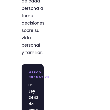
de cada
persona a
tomar
decisiones
sobre su
vida
personal
y familiar.
MARCO
NORMATIVO
La
Ley
2442
de