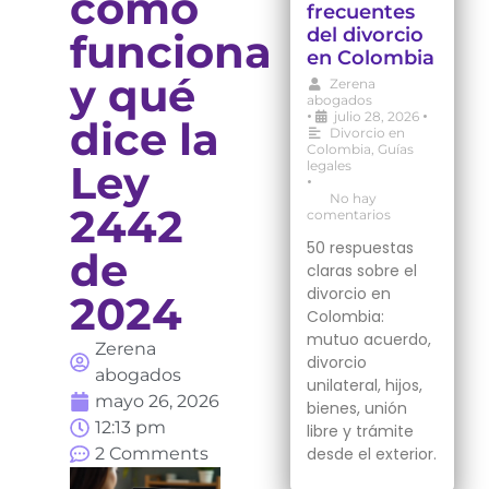
cómo
frecuentes
del divorcio
funciona
en Colombia
y qué
Zerena
abogados
•
•
julio 28, 2026
dice la
Divorcio en
Colombia
,
Guías
Ley
legales
•
No hay
2442
comentarios
50 respuestas
de
claras sobre el
divorcio en
2024
Colombia:
mutuo acuerdo,
Zerena
divorcio
abogados
unilateral, hijos,
mayo 26, 2026
bienes, unión
12:13 pm
libre y trámite
desde el exterior.
2 Comments