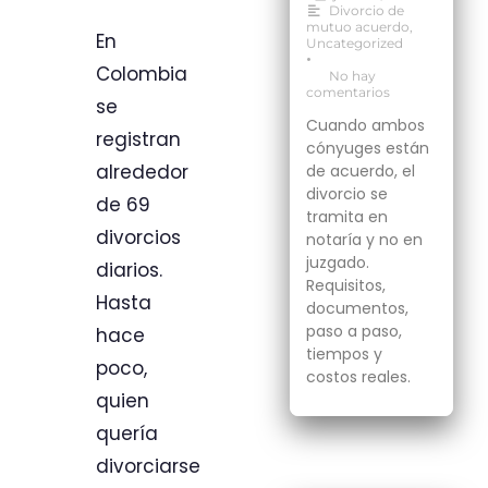
Divorcio de
mutuo acuerdo
,
En
Uncategorized
•
Colombia
No hay
comentarios
se
Cuando ambos
registran
cónyuges están
alrededor
de acuerdo, el
divorcio se
de 69
tramita en
divorcios
notaría y no en
juzgado.
diarios.
Requisitos,
Hasta
documentos,
paso a paso,
hace
tiempos y
poco,
costos reales.
quien
quería
divorciarse