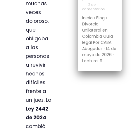
•
muchas
2 de
comentarios
veces
Inicio › Blog ›
doloroso,
Divorcio
que
unilateral en
Colombia Guía
obligaba
legal Por CABA
a las
Abogados · 14 de
mayo de 2026 ·
personas
Lectura: 9 …
a revivir
hechos
difíciles
frente a
un juez. La
Ley 2442
de 2024
cambió