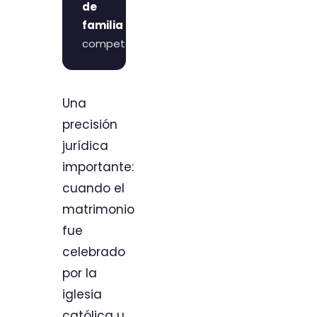
de
familia
competente.
Una
precisión
jurídica
importante:
cuando el
matrimonio
fue
celebrado
por la
iglesia
católica u