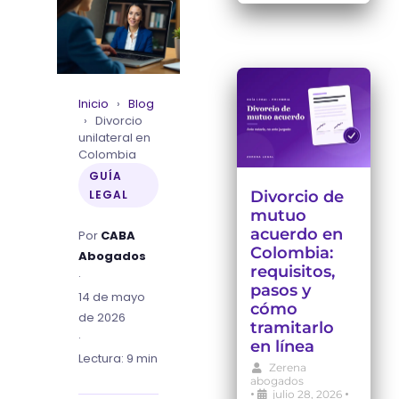
Inicio
›
Blog
›
Divorcio
unilateral en
Colombia
GUÍA
LEGAL
Divorcio de
mutuo
acuerdo en
Por
CABA
Colombia:
Abogados
requisitos,
·
pasos y
14 de mayo
cómo
de 2026
tramitarlo
·
en línea
Lectura: 9 min
Zerena
abogados
•
•
julio 28, 2026