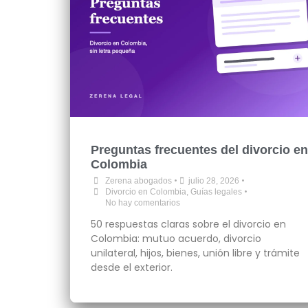
Preguntas frecuentes del divorcio en
Colombia
•
•
Zerena abogados
julio 28, 2026
•
Divorcio en Colombia
,
Guías legales
No hay comentarios
50 respuestas claras sobre el divorcio en
Colombia: mutuo acuerdo, divorcio
unilateral, hijos, bienes, unión libre y trámite
desde el exterior.