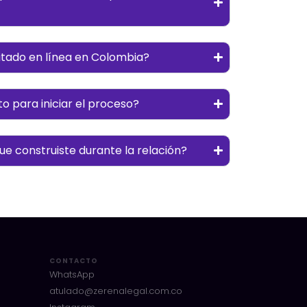
mitado en línea en Colombia?
 para iniciar el proceso?
e construiste durante la relación?
CONTACTO
WhatsApp
atulado@zerenalegal.com.co