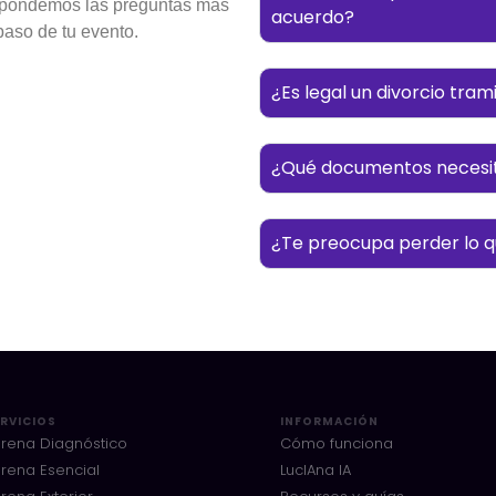
espondemos las preguntas más
acuerdo?
paso de tu evento.
¿Es legal un divorcio tra
¿Qué documentos necesito
¿Te preocupa perder lo qu
RVICIOS
INFORMACIÓN
rena Diagnóstico
Cómo funciona
rena Esencial
LucIAna IA