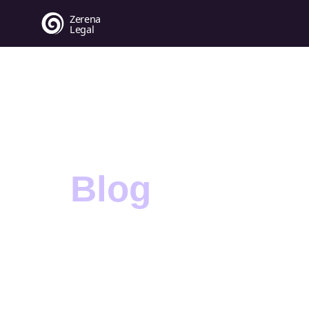
Blog
En este espacio podrás encontrar artículos relac
realizados por nuestros abogados y redactores 