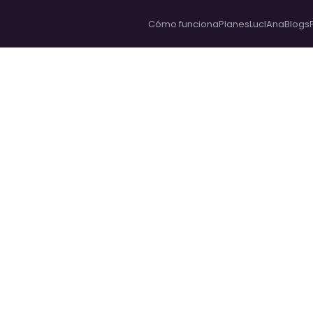
Cómo funciona
Planes
LucIAna
Blogs
ionados al derechos de familia,
asociados.