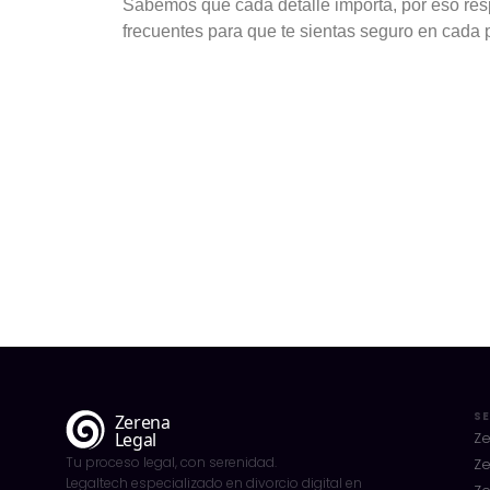
Sabemos que cada detalle importa, por eso r
frecuentes para que te sientas seguro en cada 
SE
Ze
Tu proceso legal, con serenidad.
Ze
Legaltech especializado en divorcio digital en