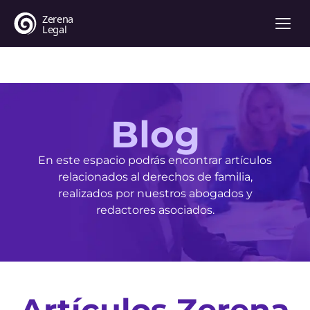
Blog
En este espacio podrás encontrar artículos
relacionados al derechos de familia,
realizados por nuestros abogados y
redactores asociados.