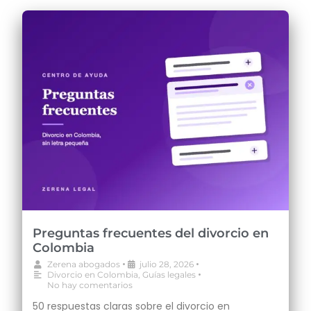
Preguntas frecuentes del divorcio en
Colombia
•
•
Zerena abogados
julio 28, 2026
•
Divorcio en Colombia
,
Guías legales
No hay comentarios
50 respuestas claras sobre el divorcio en