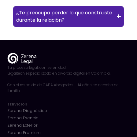
¿Te preocupa perder lo que construiste
durante la relación?
Tu proceso legal, con serenidad.
Legaltech especializado en divorcio digital en Colombia.
Con el respaldo de CABA Abogados · +14 años en derecho de
familia.
SERVICIOS
Zerena Diagnóstico
Zerena Esencial
Zerena Exterior
Zerena Premium