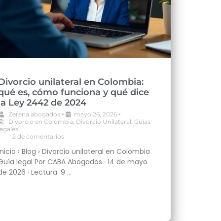
Divorcio unilateral en Colombia:
qué es, cómo funciona y qué dice
la Ley 2442 de 2024
•
•
Zerena abogados
mayo 26, 2026
Divorcio en Colombia
,
Divorcio Unilateral
,
Guías
legales
•
2 de comentarios
Inicio › Blog › Divorcio unilateral en Colombia
Guía legal Por CABA Abogados · 14 de mayo
de 2026 · Lectura: 9 …