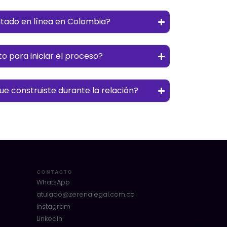
mitado en línea en Colombia?
 para iniciar el proceso?
e construiste durante la relación?
CONTACTO
WhatsApp
atulado@zerenalegal.com.co
Instagram
LinkedIn