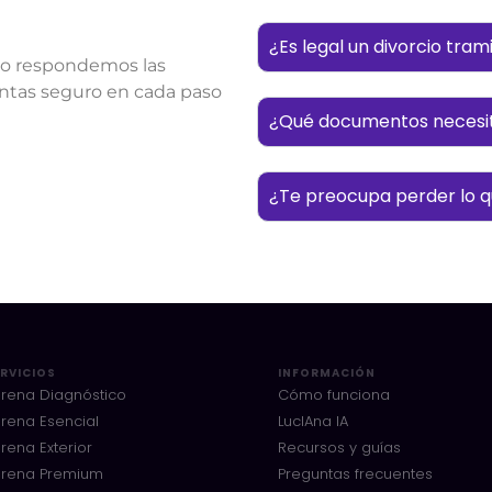
¿Es legal un divorcio tra
so respondemos las
entas seguro en cada paso
¿Qué documentos necesito
¿Te preocupa perder lo qu
RVICIOS
INFORMACIÓN
rena Diagnóstico
Cómo funciona
rena Esencial
LucIAna IA
rena Exterior
Recursos y guías
erena Premium
Preguntas frecuentes