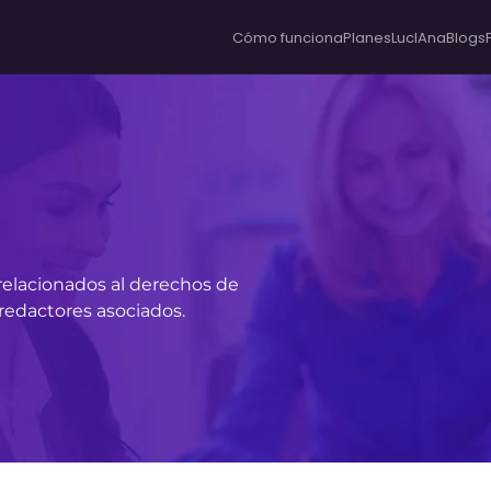
Cómo funciona
Planes
LucIAna
Blogs
 relacionados al derechos de
 redactores asociados.