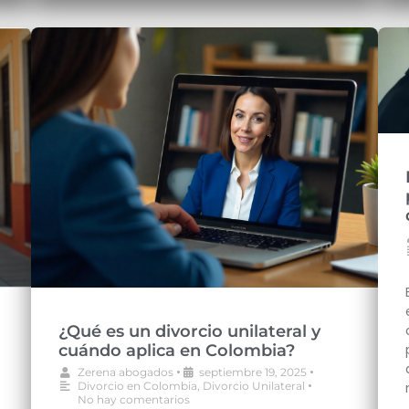
¿Qué es un divorcio unilateral y
cuándo aplica en Colombia?
•
•
Zerena abogados
septiembre 19, 2025
•
Divorcio en Colombia
,
Divorcio Unilateral
No hay comentarios