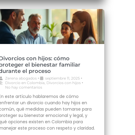
Divorcios con hijos: cómo
proteger el bienestar familiar
durante el proceso
•
•
Zerena abogados
septiembre 11, 2025
•
Divorcio en Colombia
,
Divorcios con hijos
No hay comentarios
En este artículo hablaremos de cómo
enfrentar un divorcio cuando hay hijos en
común, qué medidas pueden tomarse para
proteger su bienestar emocional y legal, y
qué opciones existen en Colombia para
manejar este proceso con respeto y claridad.