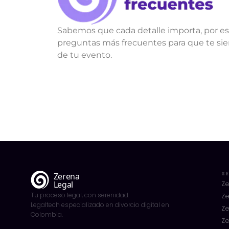
Sabemos que cada detalle importa, por e
preguntas más frecuentes para que te si
de tu evento.
SE
Ze
Tu proceso legal, con serenidad.
Ze
Legaltech especializado en divorcio digital en
Ze
Colombia.
Z