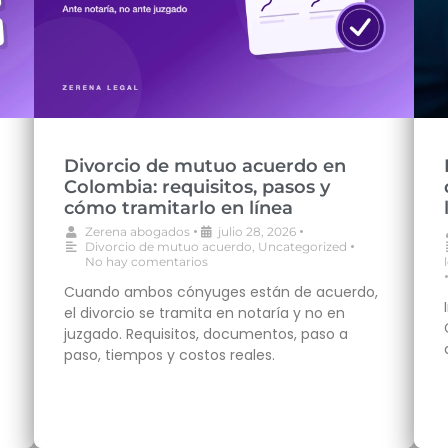
Divorcio de mutuo acuerdo en
Colombia: requisitos, pasos y
cómo tramitarlo en línea
•
•
Zerena abogados
julio 28, 2026
•
Divorcio de mutuo acuerdo
,
Uncategorized
No hay comentarios
Cuando ambos cónyuges están de acuerdo,
el divorcio se tramita en notaría y no en
juzgado. Requisitos, documentos, paso a
paso, tiempos y costos reales.