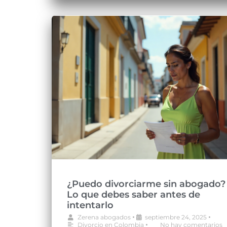
¿Puedo divorciarme sin abogado?
Lo que debes saber antes de
intentarlo
•
•
Zerena abogados
septiembre 24, 2025
•
Divorcio en Colombia
No hay comentarios