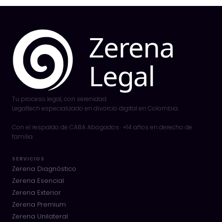
Tu proceso legal, con serenidad.
Legaltech especializado en divorcio digital en Colombia.
Con el respaldo de CABA Abogados · +14 años en derecho de
familia.
SERVICIOS
Zerena Diagnóstico
Zerena Esencial
Zerena Exterior
Zerena Premium
Zerena Unilateral